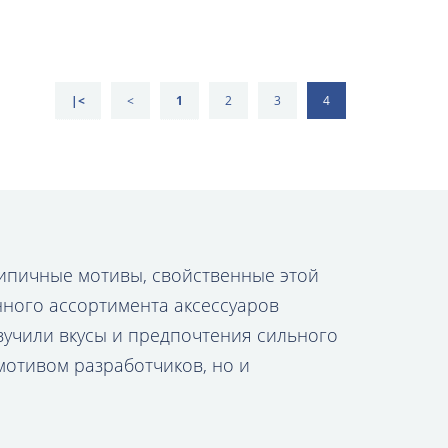
|<
<
1
2
3
4
 Типичные мотивы, свойственные этой
нного ассортимента аксессуаров
изучили вкусы и предпочтения сильного
мотивом разработчиков, но и
о эстетическим показателям.