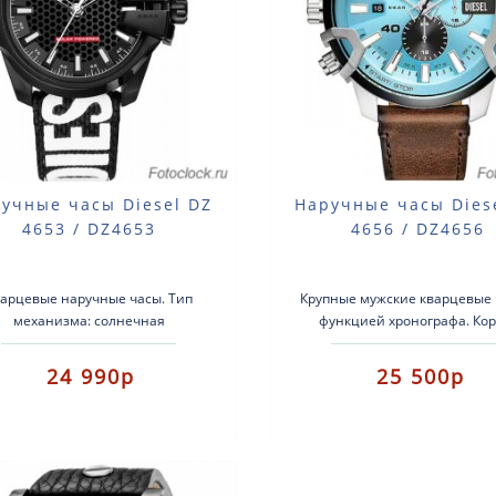
учные часы Diesel DZ
Наручные часы Dies
4653 / DZ4653
4656 / DZ4656
арцевые наручные часы. Тип
Крупные мужские кварцевые 
механизма: солнечная
функцией хронографа. Кор
кумуляторная батарея. Корпус:
стальной. Ремешок кожаный. 
ржавеющая сталь + силикон.
минеральное. Водоза..
24 990р
25 500р
Ремен..