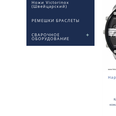
Ножи Victorinox
(Швейцарский)
РЕМЕШКИ БРАСЛЕТЫ
СВАРОЧНОЕ
ОБОРУДОВАНИЕ
Нар
К
кож
ква
с