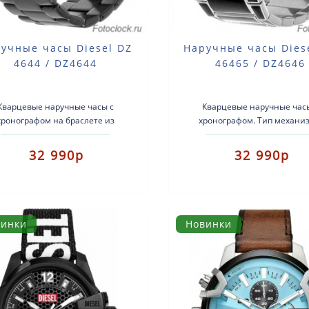
учные часы Diesel DZ
Наручные часы Dies
4644 / DZ4644
46465 / DZ4646
Кварцевые наручные часы с
Кварцевые наручные час
хронографом на браслете из
хронографом. Тип механиз
нержавеющей стали. Тип
кварцевый. Корпус: нержав
ханизма: кварцевый. Корпус:
сталь с эмалью. Ремень
32 990р
32 990р
нержавеюща..
нержавеющая стал..
винки
Новинки