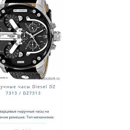
учные часы Diesel DZ
7313 / DZ7313
варцевые наручные часы на
аном ремешке. Тип механизма:
рцевый. Корпус: нержавеющая
таль. Ремень: кожаный. Сте..