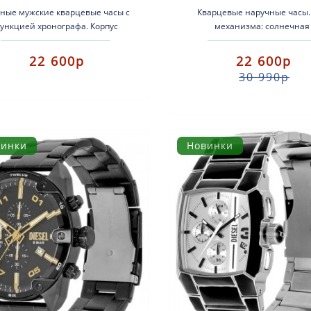
ные мужские кварцевые часы с
Кварцевые наручные часы.
ункцией хронографа. Корпус
механизма: солнечная
астик. Ремешок текстильный.
аккумуляторная батарея. Ко
Стекло минеральное. Вод..
нержавеющая сталь + сили
22 600р
22 600р
Ремень: ..
30 990р
винки
Новинки