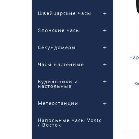
Швейцарские часы
Японские часы
Секундомеры
Нар
Часы настенные
Будильники и
Кв
настольные
ак
не
Метеостанции
Напольные часы Vostok
/ Восток