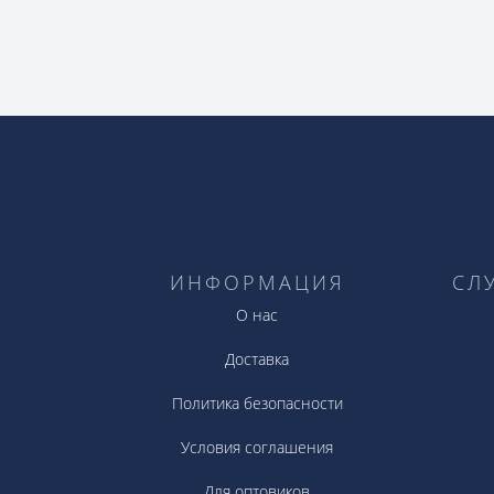
Во всех изделиях прослеживается фирме
Вашего отменного вкуса и статуса. С
ежедневных делах, т.к. никакие царапин
ИНФОРМАЦИЯ
СЛ
О нас
Доставка
Политика безопасности
Условия соглашения
Для оптовиков