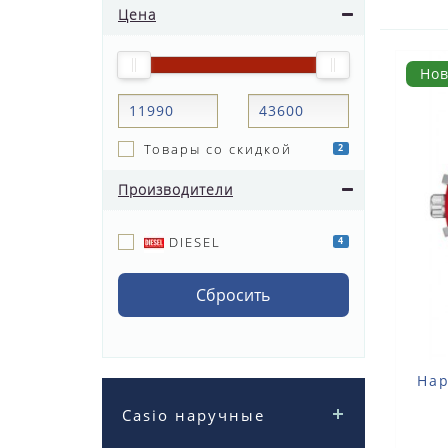
Цена
Но
Товары со скидкой
2
Производители
DIESEL
4
Сбросить
Нар
Casio наручные