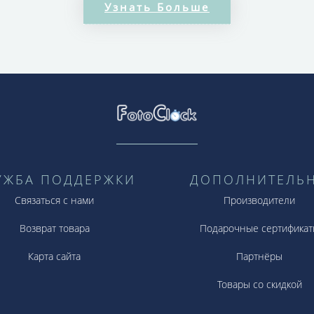
Узнать Больше
нные акценты, поэтому на руке у Вас будет не про
амое лучшее минеральное стекло, защищающее цифе
ки не будут бликовать и мешать тому, чтобы чётко у
УЖБА ПОДДЕРЖКИ
ДОПОЛНИТЕЛЬ
Связаться с нами
Производители
Возврат товара
Подарочные сертификат
Карта сайта
Партнёры
Товары со скидкой