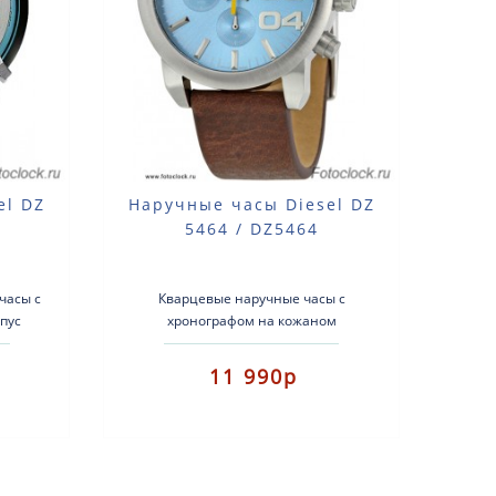
el DZ
Наручные часы Diesel DZ
5464 / DZ5464
часы с
Кварцевые наручные часы с
пус
хронографом на кожаном
Стекло
ремешке.Тип механизма:
кварцевыйКорпус: нержавеющая
11 990р
сталь.Ремешок: кожаный.Стекл..