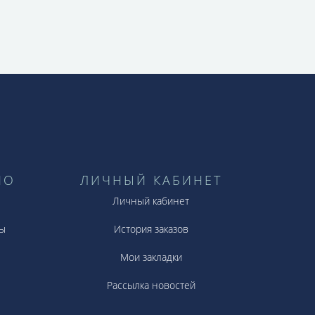
сто стильная вещица, но и показатель
рблат, станет надёжным помощником в
видеть актуальное время.
НО
ЛИЧНЫЙ КАБИНЕТ
Личный кабинет
ы
История заказов
Мои закладки
Рассылка новостей