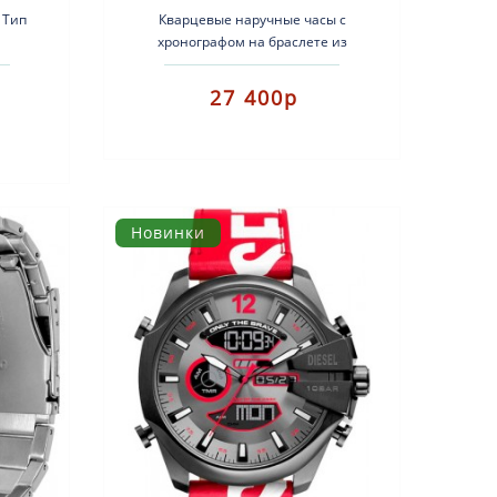
 Тип
Кварцевые наручные часы с
хронографом на браслете из
рпус:
нержавеющей стали. Тип
кон.
механизма: кварцевый. Корпус:
27 400р
нержавею..
Новинки