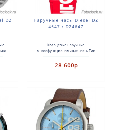
el DZ
Наручные часы Diesel DZ
4647 / DZ4647
ы с
Кварцевые наручные
ма:
многофункциональные часы. Тип
еющая
механизма: кварцевый. Корпус:
:
нержавеющая сталь с чёрным PVD
28 600р
покрытием. Ре..