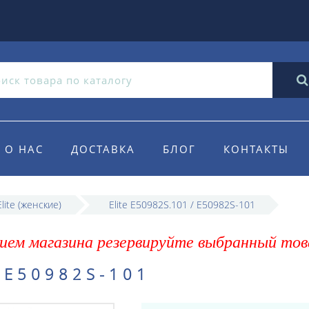
О НАС
ДОСТАВКА
БЛОГ
КОНТАКТЫ
lite (женские)
Elite E50982S.101 / E50982S-101
ием магазина резервируйте выбранный тов
 E50982S-101