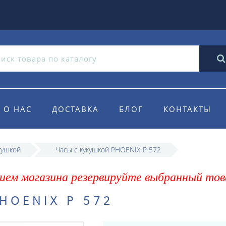
О НАС
ДОСТАВКА
БЛОГ
КОНТАКТЫ
кушкой
Часы с кукушкой PHOENIX P 572
ием магазина резервируйте выбранный тов
HOENIX P 572