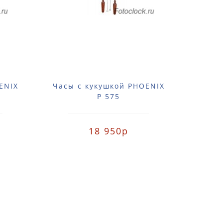
ENIX
Часы с кукушкой PHOENIX
Часы
P 575
18 950р