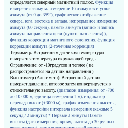
определяется северный магнитный полюс.
Функция
измерения азимута: измерение 16 азимутов и углов
азимута (от 0 до 359°), графическое отображение
севера, юга, востока и запада, непрерывное измерение
азимута (60 секунд), память азимута (запись и запись
азимута направления цели (пункта назначения) ),
функция коррекции магнитного склонения, функция
коррекции азимута (2-точечная коррекция)
Термометр: Встроенным датчиком температуры
измеряется температура окружающей среды.
Ограничение: от -10градусов и теплее ( не
распространяется на датчик направления ).
Высотометр (Альтиметр): Встроенный датчик
измеряет давление, которое затем конвертируется в
относительную высоту.
(диапазон измерения: от -700
до 10 000 м, единица измерения 1 м), индикатор
перепада высот (±3000 м), график изменения высоты,
функция настройки интервала измерения (каждые 5
секунд / 2 минуты) * Первые 3 минуты Память
высоты (дата измерения, время, высота до 30 ручных
ячеек памяти), данные автоматической записи