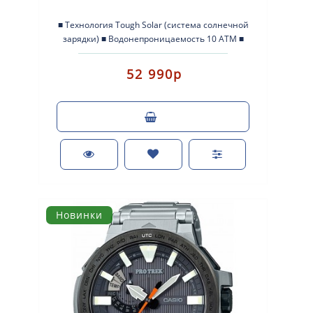
■ Технология Tough Solar (система солнечной
зарядки) ■ Водонепроницаемость 10 ATM ■
Функция приема радиоволн: автоматиче..
52 990р
Новинки