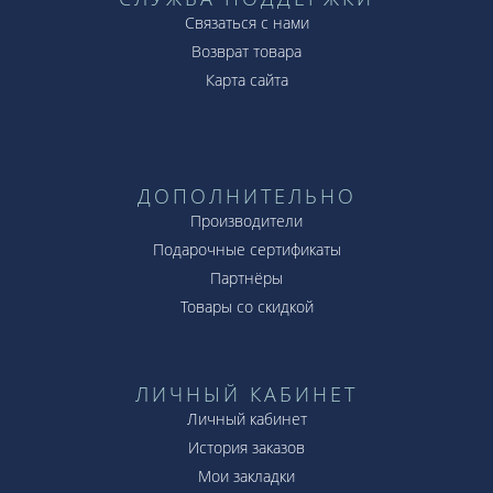
Casio продолжают удивлять, создавая новые
Связаться с нами
интересные решения для часов. Ценовая
Возврат товара
категория выше средней, но продукция того
Карта сайта
стоит.
ДОПОЛНИТЕЛЬНО
Производители
Подарочные сертификаты
Партнёры
Товары со скидкой
ЛИЧНЫЙ КАБИНЕТ
Личный кабинет
История заказов
Мои закладки