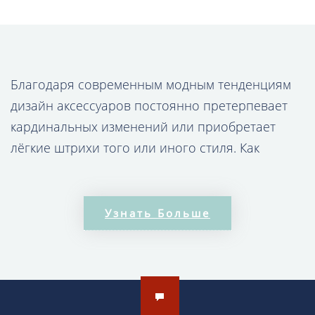
Благодаря современным модным тенденциям
дизайн аксессуаров постоянно претерпевает
кардинальных изменений или приобретает
лёгкие штрихи того или иного стиля. Как
известно, именно женщины являются основной
целевой аудиторией производителей
украшений. А к ним неизменно относятся и
Узнать Больше
наручные часы. Рады представить Вашему
вниманию продукцию всемирно известного
бренда Casio для женщин и детей.
КУПИТЬ ЧАСЫ CASIO