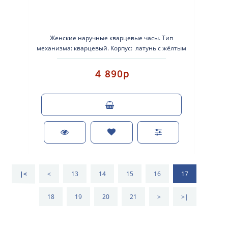
Женские наручные кварцевые часы. Тип
механизма: кварцевый. Корпус: латунь с жёлтым
IP покрытием. Б..
4 890р
|<
<
13
14
15
16
17
18
19
20
21
>
>|