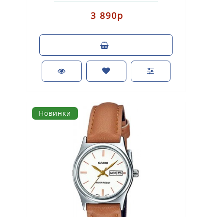
покрытием Р..
3 890р
Новинки