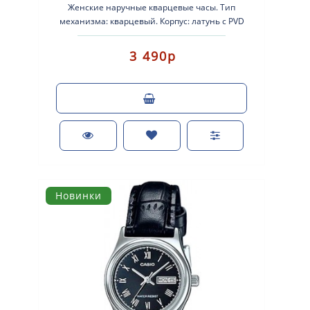
Женские наручные кварцевые часы. Тип
механизма: кварцевый. Корпус: латунь с PVD
покрытие..
3 490р
Новинки