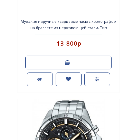
Мужские наручные кварцевые часы с хронографом
на браслете из нержавеющей стали. Тип
механизма: кварцевые. Корпус: нержавею..
13 800р