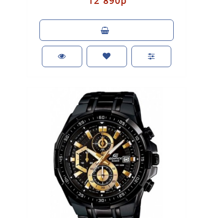
12 890р