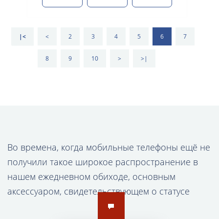
|<
<
2
3
4
5
6
7
8
9
10
>
>|
Во времена, когда мобильные телефоны ещё не
получили такое широкое распространение в
нашем ежедневном обиходе, основным
аксессуаром, свидетельствующем о статусе
человека, его принадлежности к элите, были