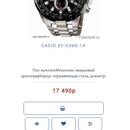
CASIO EF-539D-1A
Пол: мужскиеМеханизм: кварцевый
хронографКорпус: нержавеющая сталь, диаметр:
48 ммСтекло: минеральноеC датойВодостойкость
100м. (W..
17 490р