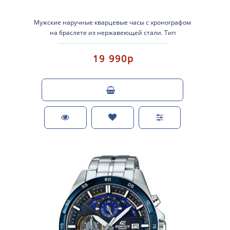
Мужские наручные кварцевые часы с хронографом
на браслете из нержавеющей стали. Тип
механизма: кварцевые. Корпус: нержавеющая
стал..
19 990р