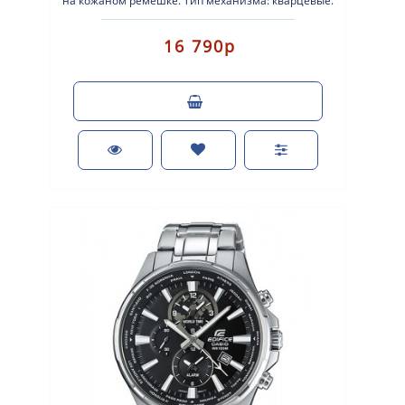
на кожаном ремешке. Тип механизма: кварцевые.
Корпус: нержавеющая сталь. Ремешок: ко..
16 790р