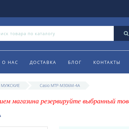
О НАС
ДОСТАВКА
БЛОГ
КОНТАКТЫ
o МУЖСКИЕ
Casio MTP-M306M-4A
ием магазина резервируйте выбранный тов
A