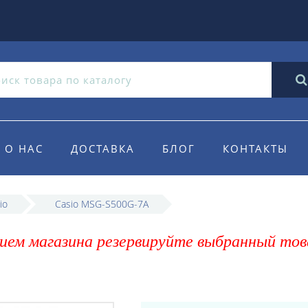
О НАС
ДОСТАВКА
БЛОГ
КОНТАКТЫ
io
Casio MSG-S500G-7A
ием магазина резервируйте выбранный тов
A