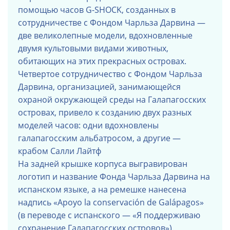
помощью часов G-SHOCK, созданных в
сотрудничестве с Фондом Чарльза Дарвина —
две великолепные модели, вдохновленные
двумя культовыми видами животных,
обитающих на этих прекрасных островах.
Четвертое сотрудничество с Фондом Чарльза
Дарвина, организацией, занимающейся
охраной окружающей среды на Галапагосских
островах, привело к созданию двух разных
моделей часов: одни вдохновлены
галапагосским альбатросом, а другие —
крабом Салли Лайтф
На задней крышке корпуса выгравирован
логотип и название Фонда Чарльза Дарвина на
испанском языке, а на ремешке нанесена
надпись «Apoyo la conservación de Galápagos»
(в переводе с испанского — «Я поддерживаю
сохранение Галапагосских островов»).