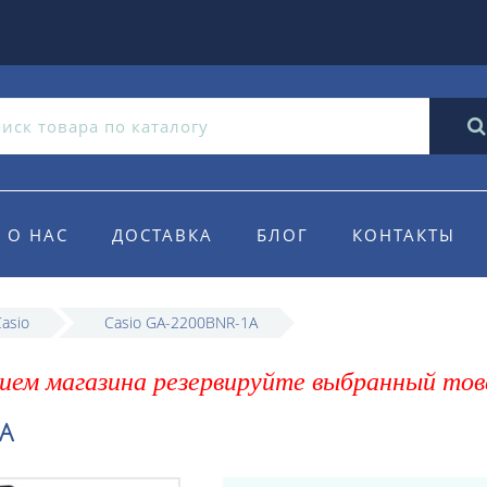
О НАС
ДОСТАВКА
БЛОГ
КОНТАКТЫ
asio
Casio GA-2200BNR-1A
ием магазина резервируйте выбранный тов
A