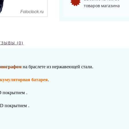
товаров магазина
ТЗЫВЫ (0)
онографом
на браслете из нержавеющей стали.
ккумуляторная батарея
.
D покрытием
.
VD покрытием
.