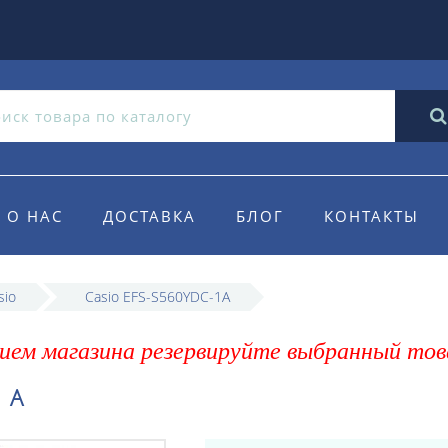
О НАС
ДОСТАВКА
БЛОГ
КОНТАКТЫ
sio
Casio EFS-S560YDC-1A
ием магазина резервируйте выбранный тов
1A