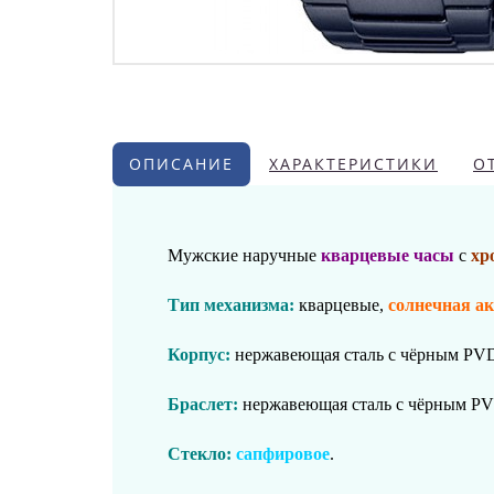
ОПИСАНИЕ
ХАРАКТЕРИСТИКИ
О
Мужские наручные
кварцевые часы
с
хр
Тип механизма:
кварцевые
,
солнечная а
Корпус:
нержавеющая сталь
с чёрным PV
Браслет:
нержавеющая сталь
с чёрным P
Стекло:
сапфировое
.