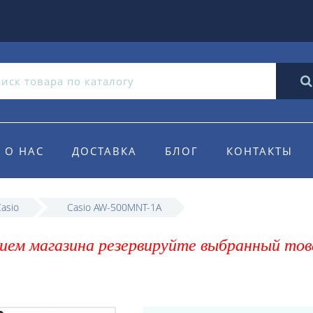
О НАС
ДОСТАВКА
БЛОГ
КОНТАКТЫ
asio
Casio AW-500MNT-1A
ием магазина резервируйте выбранный тов
A