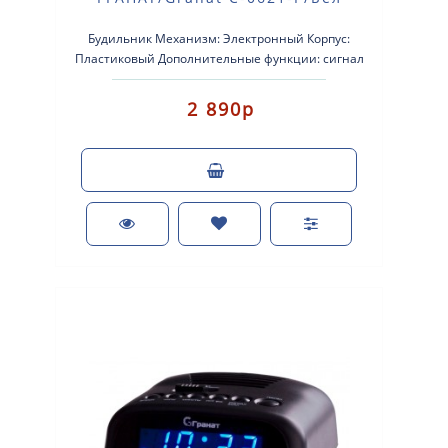
Будильник Механизм: Электронный Корпус:
Пластиковый Дополнительные функции: сигнал
beep Размер: 120×110×..
2 890р