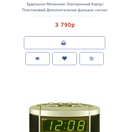
. Будильник Механизм: Электронный Корпус:
Пластиковый Дополнительные функции: сигнал
beep Размер: 150х64х65 мм. ..
3 790р